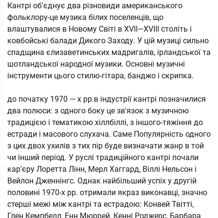
Кантрі об'єднує два різновиди американського
фольклору-це музика білих поселенців, що
влаштувалися в Новому Світі в XVII—XVIII століть і
ковбойські балади Дикого Заходу. У цій музиці сильно
спадщина єлизаветинських мадригалів, ірландської та
шотландської народної музики. Основні музичні
інструменти цього стилю-гітара, банджо і скрипка.
до початку 1970 — х рр.в індустрії кантрі позначилися
два полюси: з одного боку це зв'язок з музичною
традицією і тематикою хіллбіллі, з іншого-тяжіння до
естради і масового слухача. Саме Популярність одного
з цих двох ухилів з тих пір буде визначати жанр в той
чи інший період. У руслі традиційного кантрі почали
кар'єру Лоретта Лінн, Мерл Хаггард, Віллі Нельсон і
Вейлон Дженнінгс. Однак найбільший успіх у другій
половині 1970-х рр. отримали якраз виконавці, значно
стерші межі між кантрі та естрадою: Конвей Твітті,
Глен Кемпбелл, Енн Мюррей, Кенні Роджерс, Барбара