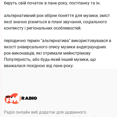
беруть свій початок в панк-року, постпанку та ін.
альтернативний рок-збірне поняття для музики, зміст
якої значно різниться в плані звучання, соціального
контексту і регіональних особливостей.
періодично термін "альтернатива" використовувався в
якості універсального опису музики андеграундних
рок-виконавців, які отримали мейнстрімову
Популярність, або будь-який інший музики, що
вважалася похідною від панк-року.
Радіо онлайн веб додаток для щоденного