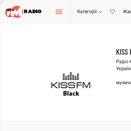
Категорії
Жа
KISS 
Радіо 
Україн
музичн