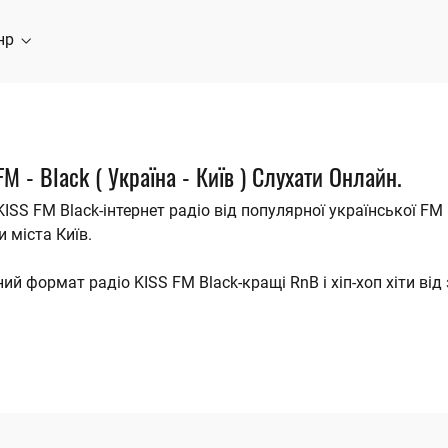
нр
FM - Black ( Україна - Київ ) Слухати Онлайн.
KISS FM Black-інтернет радіо від популярної української FM 
и міста Київ.
ий формат радіо KISS FM Black-кращі RnB і хіп-хоп хіти від