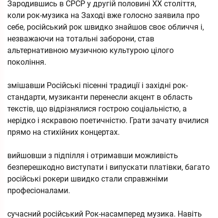
Зародившись в СРСР у другій половині XX століття,
коли рок-музика на Заході вже голосно заявила про
себе, російський рок швидко знайшов своє обличчя і,
незважаючи на тотальні заборони, став
альтернативною музичною культурою цілого
покоління.
змішавши Російські пісенні традиції і західні рок-
стандарти, музиканти перенесли акцент в область
текстів, що відрізнялися гострою соціальністю, а
нерідко і яскравою поетичністю. Грати зачату вчилися
прямо на стихійних концертах.
вийшовши з підпілля і отримавши можливість
безперешкодно виступати і випускати платівки, багато
російські рокери швидко стали справжніми
професіоналами.
сучасний російський Рок-насамперед музика. Навіть